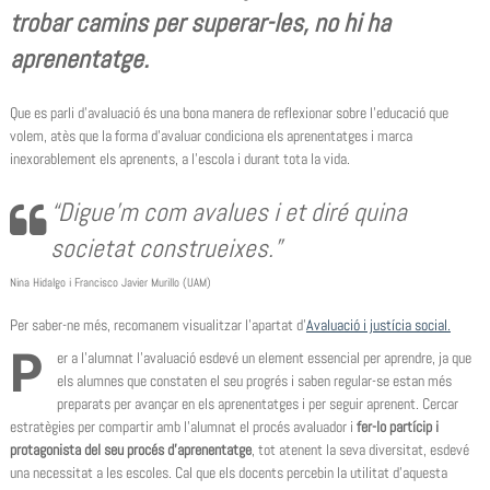
trobar camins per superar-les, no hi ha
aprenentatge.
Que es parli d’avaluació és una bona manera de reflexionar sobre l’educació que
volem, atès que la forma d’avaluar condiciona els aprenentatges i marca
inexorablement els aprenents, a l’escola i durant tota la vida.
“
Digue’m com avalues i et diré quina
societat construeixes
.”
Nina Hidalgo i Francisco Javier Murillo (UAM)
Per saber-ne més, recomanem visualitzar l’apartat d’
Avaluació i justícia social.
P
er a l’alumnat l’avaluació esdevé un element essencial per aprendre, ja que
els alumnes que constaten el seu progrés i saben regular-se estan més
preparats per avançar en els aprenentatges i per seguir aprenent. Cercar
estratègies per compartir amb l’alumnat el procés avaluador i
fer-lo partícip i
protagonista del seu procés d’aprenentatge
, tot atenent la seva diversitat, esdevé
una necessitat a les escoles. Cal que els docents percebin la utilitat d’aquesta