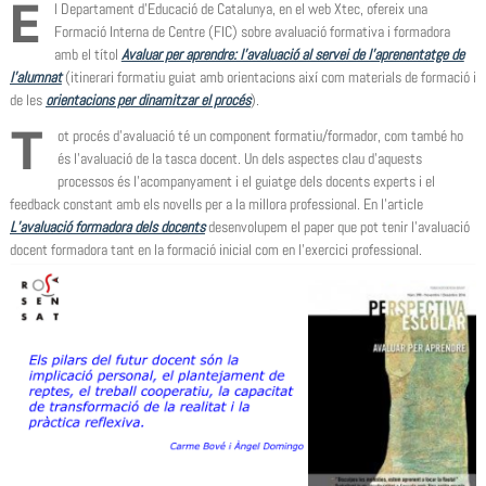
E
l Departament d’Educació de Catalunya, en el web Xtec, ofereix una
Formació Interna de Centre (FIC) sobre avaluació formativa i formadora
amb el títol
Avaluar per aprendre: l’avaluació al servei de l’aprenentatge de
l’alumnat
(itinerari formatiu guiat amb orientacions així com materials de formació i
de les
orientacions per dinamitzar el procés
).
T
ot procés d’avaluació té un component formatiu/formador, com també ho
és l’avaluació de la tasca docent. Un dels aspectes clau d’aquests
processos és l’acompanyament i el guiatge dels docents experts i el
feedback constant amb els novells per a la millora professional. En l’article
L’avaluació formadora dels docents
desenvolupem el paper que pot tenir l’avaluació
docent formadora tant en la formació inicial com en l’exercici professional.