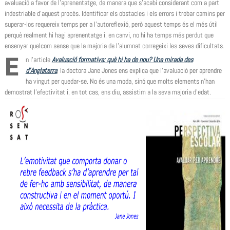
avaluació a favor de l’aprenentatge, de manera que s’acabi considerant com a part
indestriable d’aquest procés. Identificar els obstacles i els errors i trobar camins per
superar-los requereix temps per a l’autoreflexió, però aquest temps és el més útil
perquè realment hi hagi aprenentatge i, en canvi, no hi ha temps més perdut que
ensenyar quelcom sense que la majoria de l’alumnat corregeixi les seves dificultats.
E
n l’article
Avaluació formativa: què hi ha de nou? Una mirada des
d’Anglaterra
, la doctora Jane Jones ens explica que l’avaluació per aprendre
ha vingut per quedar-se. No és una moda, sinó que molts elements n’han
demostrat l’efectivitat i, en tot cas, ens diu, assistim a la seva majoria d’edat.