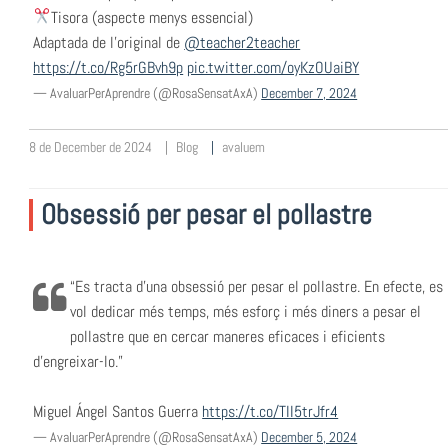
Tisora (aspecte menys essencial)
Adaptada de l'original de
@teacher2teacher
https://t.co/Rg5rGBvh9p
pic.twitter.com/oyKzOUaiBY
— AvaluarPerAprendre (@RosaSensatAxA)
December 7, 2024
8 de December de 2024
Blog
avaluem
Obsessió per pesar el pollastre
“Es tracta d’una obsessió per pesar el pollastre. En efecte, es
vol dedicar més temps, més esforç i més diners a pesar el
pollastre que en cercar maneres eficaces i eficients
d’engreixar-lo.”
Miguel Ángel Santos Guerra
https://t.co/TII5trJfr4
— AvaluarPerAprendre (@RosaSensatAxA)
December 5, 2024