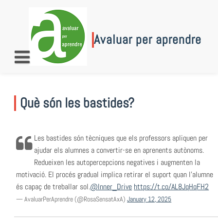
Skip
to
content
Avaluar per aprendre
Què són les bastides?
Les bastides són tècniques que els professors apliquen per
ajudar els alumnes a convertir-se en aprenents autònoms.
Redueixen les autopercepcions negatives i augmenten la
motivació. El procés gradual implica retirar el suport quan l'alumne
és capaç de treballar sol.
@Inner_Drive
https://t.co/AL8JqHqFH2
— AvaluarPerAprendre (@RosaSensatAxA)
January 12, 2025