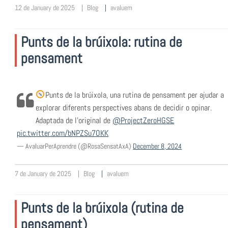
12 de January de 2025
Blog
avaluem
Punts de la brúixola: rutina de
pensament
Punts de la brúixola, una rutina de pensament per ajudar a
explorar diferents perspectives abans de decidir o opinar.
Adaptada de l'original de
@ProjectZeroHGSE
pic.twitter.com/bNPZSu7OKK
— AvaluarPerAprendre (@RosaSensatAxA)
December 8, 2024
7 de January de 2025
Blog
avaluem
Punts de la brúixola (rutina de
pensament)