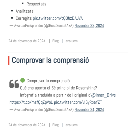
Respectats
Analitzats
Corregits
pic.twitter.com/tQ3bzDAJVA
— AvaluarPerAprendre (@RosaSensatAxA)
November 23, 2024
24 de November de 2024
Blog
avaluem
Comprovar la comprensió
Comprovar la comprensió
Què ens aporta el 6è principi de Rosenshine?
Infografia traduïda a partir de l'original d'
@Inner_Drive
https://t.co/msfQqZpVoL
pic.twitter.com/vISyRpaYZT
— AvaluarPerAprendre (@RosaSensatAxA)
November 24, 2024
24 de November de 2024
Blog
avaluem