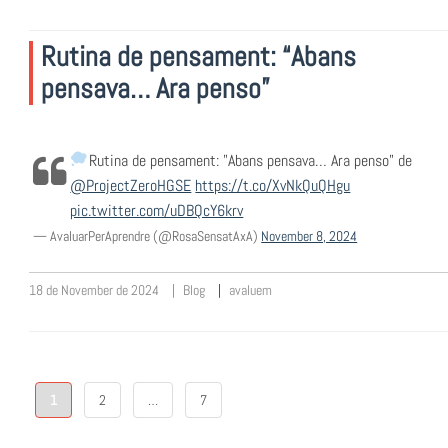
Rutina de pensament: “Abans
pensava… Ara penso”
Rutina de pensament: "Abans pensava… Ara penso" de
@ProjectZeroHGSE
https://t.co/XvNkQuQHgu
pic.twitter.com/uDBQcY6krv
— AvaluarPerAprendre (@RosaSensatAxA)
November 8, 2024
18 de November de 2024
Blog
avaluem
Posts
1
2
…
7
navigation