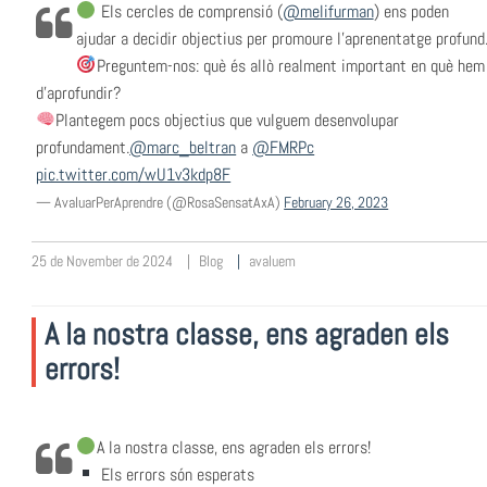
Els cercles de comprensió (
@melifurman
) ens poden
ajudar a decidir objectius per promoure l'aprenentatge profund
Preguntem-nos: què és allò realment important en què hem
d'aprofundir?
Plantegem pocs objectius que vulguem desenvolupar
profundament.
@marc_beltran
a
@FMRPc
pic.twitter.com/wU1v3kdp8F
— AvaluarPerAprendre (@RosaSensatAxA)
February 26, 2023
25 de November de 2024
Blog
avaluem
A la nostra classe, ens agraden els
errors!
A la nostra classe, ens agraden els errors!
Els errors són esperats