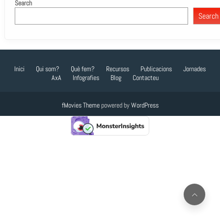
Search
Search
Inici
Qui som?
Què fem?
Recursos
Publicacions
Jornades
AxA
Infografies
Blog
Contacteu
fMovies Theme
powered by
WordPress