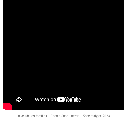
La veu de les famílies – Escola Sant Llatzer – 22 de maig de 2023