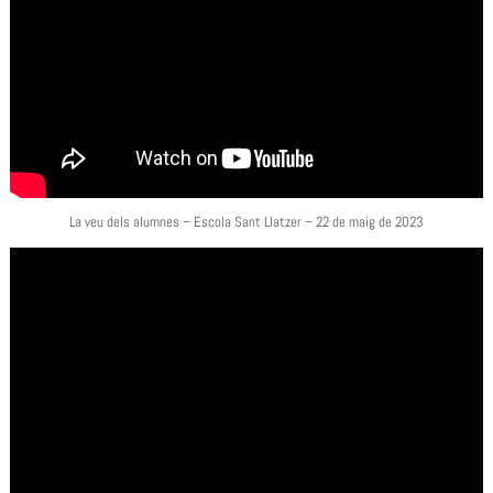
La veu dels alumnes – Escola Sant Llatzer – 22 de maig de 2023