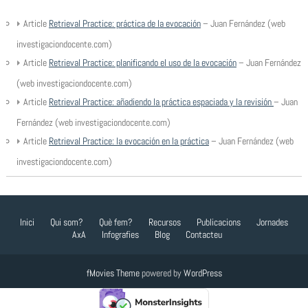
Article
Retrieval Practice: práctica de la evocación
– Juan Fernández (web
investigaciondocente.com)
Article
Retrieval Practice: planificando el uso de la evocación
– Juan Fernández
(web investigaciondocente.com)
Article
Retrieval Practice: añadiendo la práctica espaciada y la revisión
– Juan
Fernández (web investigaciondocente.com)
Article
Retrieval Practice: la evocación en la práctica
– Juan Fernández (web
investigaciondocente.com)
Inici
Qui som?
Què fem?
Recursos
Publicacions
Jornades
AxA
Infografies
Blog
Contacteu
fMovies Theme
powered by
WordPress