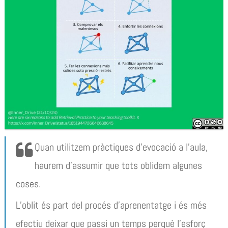
Quan utilitzem pràctiques d’evocació a l’aula,
haurem d’assumir que tots oblidem algunes
coses.
L’oblit és part del procés d’aprenentatge i és més
efectiu deixar que passi un temps perquè l’esforç