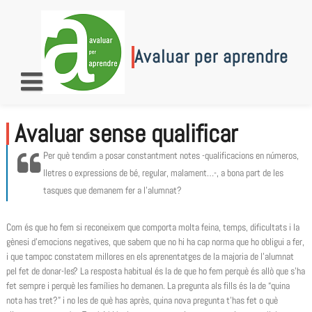
Skip
to
content
Avaluar per aprendre
Avaluar sense qualificar
Per què tendim a posar constantment notes -qualificacions en números,
lletres o expressions de bé, regular, malament…-, a bona part de les
tasques que demanem fer a l’alumnat?
Com és que ho fem si reconeixem que comporta molta feina, temps, dificultats i la
gènesi d’emocions negatives, que sabem que no hi ha cap norma que ho obligui a fer,
i que tampoc constatem millores en els aprenentatges de la majoria de l’alumnat
pel fet de donar-les? La resposta habitual és la de que ho fem perquè és allò que s’ha
fet sempre i perquè les famílies ho demanen. La pregunta als fills és la de “quina
nota has tret?” i no les de què has après, quina nova pregunta t’has fet o què