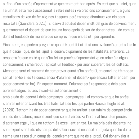
al final d’un procés d’aprenentatge que realment han après. És cert que a l’inici, quan
l’alumnat està molt acostumat a rebre notes i valoracions contínuament, alguns
estudiants deixen de fer algunes tasques, però tampoc disminueixen els seus
resultats (Saunders, 2021). El canvi d’actitud depèn molt del grau de convenciment
que transmet el docent de que és una bona opció deixar de donar notes, i de com es
dona el feedback de manera que comprovin que els és útil per aprendre.
Finalment, ens podem preguntar quan té sentit i utilitat una avaluació orientada a la
qualificació i que, de fet, ajudi al desenvolupament de les habilitats anteriors. La
resposta és que en té quan s’ha fet un procés d’aprenentatge en relació a algun
coneixement, i s’ha rebut i aplicat un feedback per anar superant les dificultats.
Aleshores serà el moment de comprovar quant s’ha après (i, en canvi, no té massa
sentit fer-ho si es té consciència -l’alumne i el docent- que encara falta fer camí per
poder demostrar-ho). En aquest moment, l’alumne serà responsable dels seus
aprenentatges, autoavaluant-se autònomament o
amb ajuda del docent i dels companys i companyes, i al comprovar que ha après,
s’aniran interioritzant les tres habilitats de les que parlen Hacisalihoglu et al.
(2020). Tothom ha de poder demostrar que ha arribat a un mínim de competència
en l’ús dels sabers, reconeixent que som diversos -a l’inici i al final d’un procés
d’aprenentatge-, i que no tothom és excel·lent en tot. La majoria dels docents, no
som experts en tots els camps del saber i sovint necessitem ajuda quan he dur a
terme una tasca d’un camp del coneixement que no és el propi. Cal donar valor a