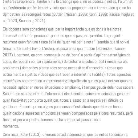
t’interessa aprendre. També hi ha la creença que si no es posessin notes, l’alumnat
no s’esforçaria per fer les activitats que els proposem dur a terme, idea que no ho
demostren les recerques fetes (Butler i Nissan, 1986; Kohn, 1999; Hacisalihoglu et
al., 2020; Saunders, 2021).
Els docents som conscients que, per la importància que es dona a les notes,
l’alumnat està més preocupat per elles que no pas per aprendre. La pregunta
recurrent quan fan una tasca és la de “quan val per la nota” i sembla que si no val
força, no té sentit fer-la. L’esforç es posa en la qualificació (Schinske i Tanner,
2017) i, per tant, en com aconseguir-ne de ‘bona’ a partir d’aplicar estratègies de
còpia, de repetir i oblidar ràpidament, i de trobar una solució fàcil i mecànica als
problemes i demandes plantejades sense necessitat d’entendre’ls (cosa que
actualment els petits vídeos que es troben a internet ho facilita). Totes aquestes
estratègies no promouen un aprenentatge significatiu que es pugui activar quan es
necessiti aplicar en noves situacions o ampliar-lo, i tampoc gaudir dels nous sabers.
Sabem que si preguntem a l’alumnat -i als docents-, quines emocions es generen
quan l’activitat comporta qualificar, totes s’associen a negatives i difícils de
gestionar. És cert que en alguns pocs casos d’estudiants que obtenen bones
qualificacions aquestes emocions es veuen compensades pels bons resultats, però
fins i tot per a aquests alumnes els ha comportat passar mals
moments.
Com recull Kohn (2013), diversos estudis demostren que les notes tendeixen a: