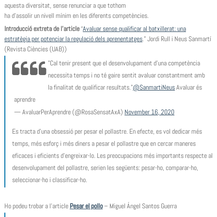
aquesta diversitat, sense renunciar a que tothom
ha d’assolir un nivell mínim en les diferents competències.
Introducció extreta de l’article
“
Avaluar sense qualificar al batxillerat: una
estratègia per potenciar la regulació dels aprenentatges
.” Jordi Rull i Neus Sanmartí
(Revista Ciències (UAB))
"Cal tenir present que el desenvolupament d’una competència
necessita temps i no té gaire sentit avaluar constantment amb
la finalitat de qualificar resultats."
@SanmartiNeus
Avaluar és
aprendre
— AvaluarPerAprendre (@RosaSensatAxA)
November 16, 2020
Es tracta d’una obsessió per pesar el pollastre. En efecte, es vol dedicar més
temps, més esforç i més diners a pesar el pollastre que en cercar maneres
eficaces i eficients d’engreixar-lo. Les preocupacions més importants respecte al
desenvolupament del pollastre, serien les següents: pesar-ho, comparar-ho,
seleccionar-ho i classificar-ho.
Ho podeu trobar a l’article
Pesar el pollo
– Miguel Ángel Santos Guerra