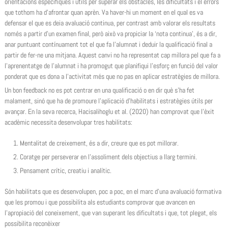
orientacions específiques i útils per superar els obstacles, les dificultats i el errors
que tothom ha d’afrontar quan aprèn. Va haver-hi un moment en el qual es va
defensar el que es deia avaluació continua, per contrast amb valorar els resultats
només a partir d’un examen final, però això va propiciar la ‘nota continua’, és a dir,
anar puntuant contínuament tot el que fa l’alumnat i deduir la qualificació final a
partir de fer-ne una mitjana. Aquest canvi no ha representat cap millora pel que fa a
l’aprenentatge de l’alumnat i ha promogut que planifiqui l’esforç en funció del valor
ponderat que es dona a l’activitat més que no pas en aplicar estratègies de millora.
Un bon feedback no es pot centrar en una qualificació o en dir què s’ha fet
malament, sinó que ha de promoure l’aplicació d’habilitats i estratègies útils per
avançar. En la seva recerca, Hacisalihoglu et al. (2020) han comprovat que l’èxit
acadèmic necessita desenvolupar tres habilitats:
Mentalitat de creixement, és a dir, creure que es pot millorar.
Coratge per perseverar en l’assoliment dels objectius a llarg termini.
Pensament crític, creatiu i analític.
Són habilitats que es desenvolupen, poc a poc, en el marc d’una avaluació formativa
que les promou i que possibilita als estudiants comprovar que avancen en
l’apropiació del coneixement, que van superant les dificultats i que, tot plegat, els
possibilita reconèixer