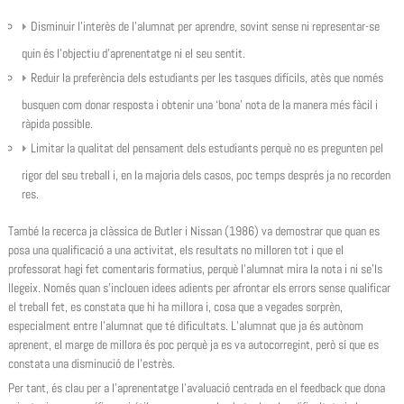
Disminuir l’interès de l’alumnat per aprendre, sovint sense ni representar-se
quin és l’objectiu d’aprenentatge ni el seu sentit.
Reduir la preferència dels estudiants per les tasques difícils, atès que només
busquen com donar resposta i obtenir una ‘bona’ nota de la manera més fàcil i
ràpida possible.
Limitar la qualitat del pensament dels estudiants perquè no es pregunten pel
rigor del seu treball i, en la majoria dels casos, poc temps després ja no recorden
res.
També la recerca ja clàssica de Butler i Nissan (1986) va demostrar que quan es
posa una qualificació a una activitat, els resultats no milloren tot i que el
professorat hagi fet comentaris formatius, perquè l’alumnat mira la nota i ni se’ls
llegeix. Només quan s’inclouen idees adients per afrontar els errors sense qualificar
el treball fet, es constata que hi ha millora i, cosa que a vegades sorprèn,
especialment entre l’alumnat que té dificultats. L’alumnat que ja és autònom
aprenent, el marge de millora és poc perquè ja es va autocorregint, però sí que es
constata una disminució de l’estrès.
Per tant, és clau per a l’aprenentatge l’avaluació centrada en el feedback que dona