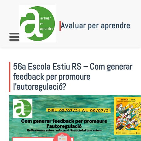
Skip
to
content
Avaluar per aprendre
56a Escola Estiu RS – Com generar
feedback per promoure
l’autoregulació?