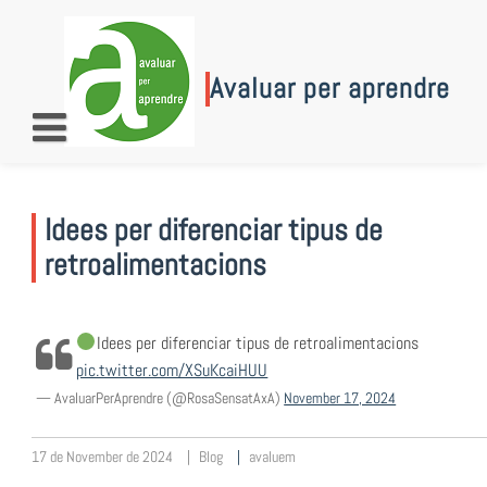
Skip
to
content
Avaluar per aprendre
Idees per diferenciar tipus de
retroalimentacions
Idees per diferenciar tipus de retroalimentacions
pic.twitter.com/XSuKcaiHUU
— AvaluarPerAprendre (@RosaSensatAxA)
November 17, 2024
17 de November de 2024
Blog
avaluem