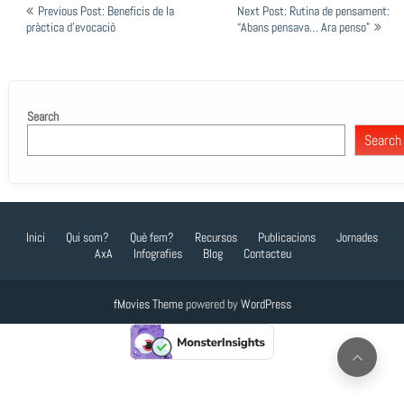
Post
Previous Post: Beneficis de la
Next Post: Rutina de pensament:
navigation
pràctica d’evocació
“Abans pensava… Ara penso”
Search
Search
Inici
Qui som?
Què fem?
Recursos
Publicacions
Jornades
AxA
Infografies
Blog
Contacteu
fMovies Theme
powered by
WordPress