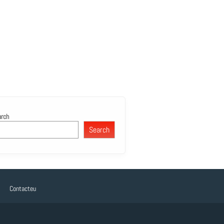
arch
Search
Contacteu