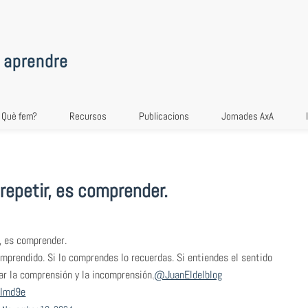
 aprendre
Què fem?
Recursos
Publicacions
Jornades AxA
 repetir, es comprender.
r, es comprender.
mprendido. Si lo comprendes lo recuerdas. Si entiendes el sentido
ar la comprensión y la incomprensión.
@JuanEldelblog
NImd9e