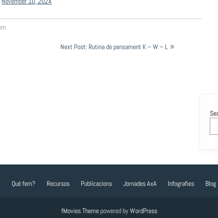
)
November 10, 2024
em
Next Post: Rutina de pensament K – W – L
Se
?
Què fem?
Recursos
Publicacions
Jornades AxA
Infografies
Blog
fMovies Theme
powered by
WordPress