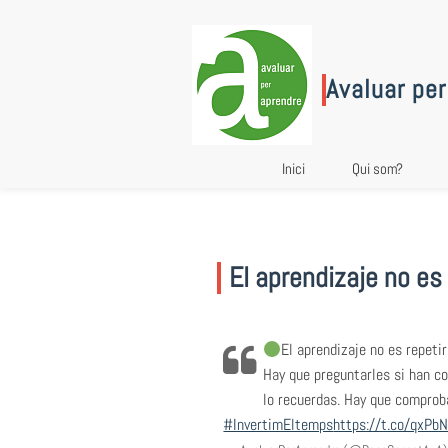
Skip
to
content
Avaluar per
Inici
Qui som?
El aprendizaje no es
El aprendizaje no es repeti
Hay que preguntarles si han co
lo recuerdas. Hay que comprob
#InvertimEltemps
https://t.co/qxPb