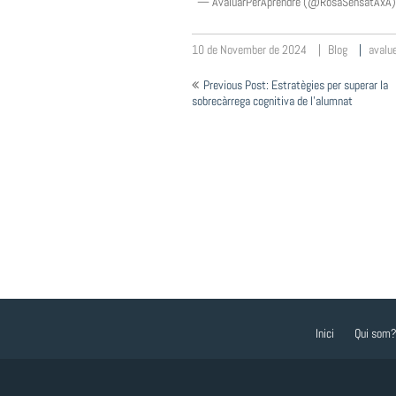
— AvaluarPerAprendre (@RosaSensatAxA
10 de November de 2024
Blog
avalu
Post
Previous Post: Estratègies per superar la
navigation
sobrecàrrega cognitiva de l’alumnat
Inici
Qui som