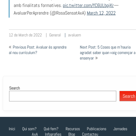
amb finalitats formatives.
pic.twitter.com/fC6ULbpjKr
—
AvaluarPerAprendre (@RosaSensatAxA)
March 12, 2022
12 de March de 2022
General
avaluem
Post
Previous Post: Avaluar és aprendre
Next Post: 5 Coses que m’hauria
navigation
al nou currículum?
agradat saber quan vaig començar a
ensenyar
Search
Search
Inici
Qui som?
Què fem?
Recursos
Publicacions
Jornades
AxA
Infografies
Blog
Contacteu