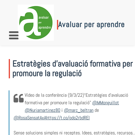
Skip
to
content
Avaluar per aprendre
Estratègies d’avaluació formativa per
promoure la regulació
Vídeo de la conferència (9/3/22)“Estratègies d’avaluació
formativa per promoure la regulació”
@MMonguillot
@Nuriamartinez80
i
@marc_beltran
de
@RosaSensatAxA
https://t.co/pdo2rbdREI
Sense solucions simples ni receptes. Idees, estratègies, recursos